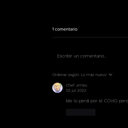
1 comentario
Escribir un comentario...
Los Chinchillos del Caribe
Ordenar según:
Lo más nuevo
presentan “Simpático”, una
cumbia que une a Puerto Rico
Chef Jimbo
y México
02 jul 2022
Me lo perdi por el COVID per
Me gusta