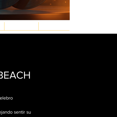
GASTRONOMÍA
LEY & ORDEN
Inicia sesión/ Regístrate
 BEACH
elebro 
jando sentir su 