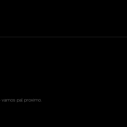
Los Chinchillos del Caribe
Sie7
apuestan por el hit del verano
“Qui
con “La Muchachita”
que 
nuev
o vamos pal proximo.