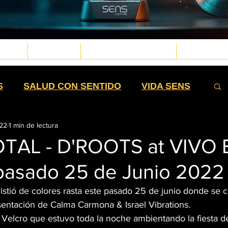
TURA
BIENESTAR
MEDICINA DE LA PLANTA
TECNOLOGÍA
d.png
g
.png
png
S
SALUD CON SENTIDO
VIDA SENS
022
1 min de lectura
SIEMBRA
HISTORIA
POSTERS
OTAL - D'ROOTS at VIVO
pasado 25 de Junio 2022
TEXTILES
EXTRACTOS
istió de colores rasta este pasado 25 de junio donde se c
ntación de Calma Carmona & Israel Vibrations. 
ESTIBLES
HIGH MOMMAS
QUE NOTA
elcro que estuvo toda la noche ambientando la fiesta de