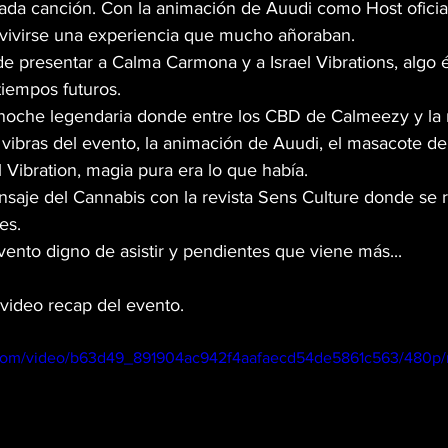
cada canción. Con la animación de Auudi como Host oficia
a vivirse una experiencia que mucho añoraban. 
CINEMA TWIST
CANNA LEY
e presentar a Calma Carmona y a Israel Vibrations, algo 
tiempos futuros. 
noche legendaria donde entre los CBD de Calmeezy y la
GHTS
WEB3
SEXO
CAÑAMO
vibras del evento, la animación de Auudi, el masacote d
l Vibration, magia pura era lo que había. 
nsaje del Cannabis con la revista Sens Culture donde se r
SARIO
MR. SENS
VEGANO
es. 
ento digno de asistir y pendientes que viene más...
video recap del evento. 
ic.com/video/b63d49_891904ac942f4aafaecd54de5861c563/480p/