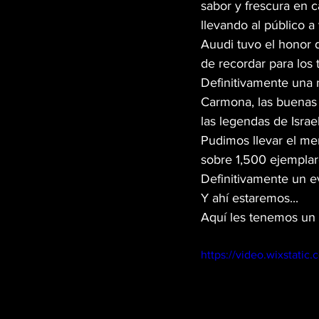
sabor y frescura en 
llevando al público 
MÚSICA
PET PAWS
Auudi tuvo el honor d
de recordar para los 
Definitivamente una 
GREEN TIPS
HIGH LI
Carmona, las buenas 
las legendas de Israe
Pudimos llevar el me
VETERANOS
DISPEN
sobre 1,500 ejemplar
Definitivamente un ev
Y ahí estaremos...
CANNA GLAMOUR
Aquí les tenemos un 
https://video.wixstat