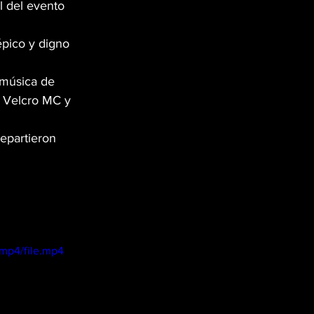
l del evento 
épico y digno 
 música de 
e Velcro MC y 
epartieron 
mp4/file.mp4