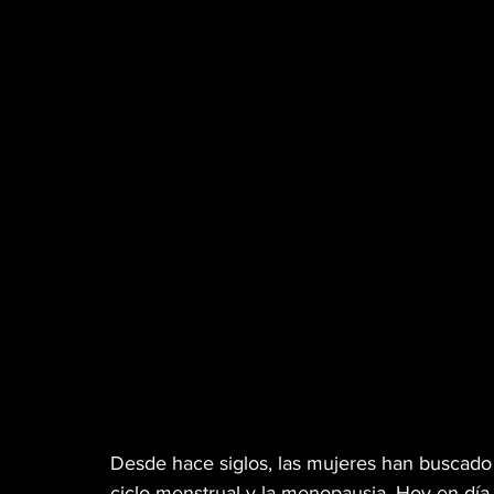
MÚSICA
PET PAWS
CINEMA TWIST
GREEN TIPS
HIGH LIGHTS
WEB3
VETERANOS
DISPENSARIO
MR. SENS
CANNA GLAMOUR
Desde hace siglos, las mujeres han buscado 
ciclo menstrual y la menopausia. Hoy en día