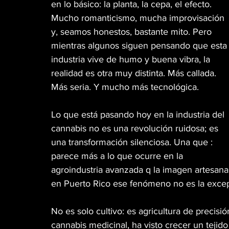
en lo básico: la planta, la cepa, el efecto. 
Mucho romanticismo, mucha improvisación 
MÚSICA
PET PAWS
CINEMA TWIST
y, seamos honestos, bastante mito. Pero 
mientras algunos siguen pensando que esta
industria vive de humo y buena vibra, la 
GREEN TIPS
HIGH LIGHTS
WEB3
realidad es otra muy distinta. Más callada. 
Más seria. Y mucho más tecnológica.
VETERANOS
DISPENSARIO
MR. SENS
Lo que está pasando hoy en la industria del 
cannabis no es una revolución ruidosa; es 
una transformación silenciosa. Una que : 
CANNA GLAMOUR
parece más a lo que ocurre en la 
agroindustria avanzada q la imagen artesana
en Puerto Rico ese fenómeno no es la excepc
No es solo cultivo: es agricultura de precisió
cannabis medicinal, ha visto crecer un tejido