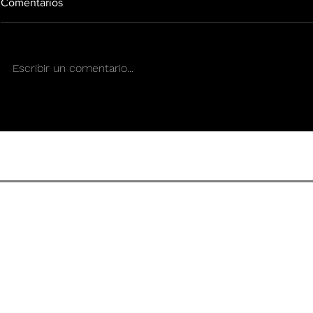
Comentarios
Escribir un comentario...
WEEDTECH soluciones que
La industria
puedes poner a trabajar hoy
enfrenta un
digital, prot
preservar la
CONDICIONES DE US
REVISTA DE CULTURA SENS