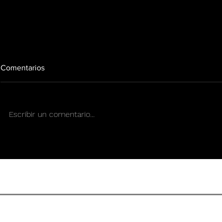
Comentarios
Escribir un comentario...
SOLEDAD EN LAS FIESTAS
Dormir bien
hábitos
CONDICIONES DE US
REVISTA DE CULTURA SENS