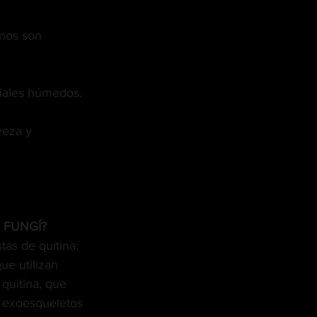
unos son 
riales húmedos.
veza y 
 FUNGÍ?
as de quitina: 
que utilizan 
 quitina, que 
 exoesqueletos 