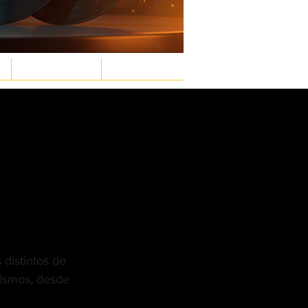
GASTRONOMÍA
LEY & ORDEN
Inicia sesión/ Regístrate
distintos de 
nismos, desde