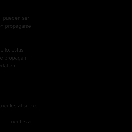
: pueden ser 
en propagarse 
lio: estas 
 se propagan 
rial en 
ientes al suelo.
 nutrientes a 