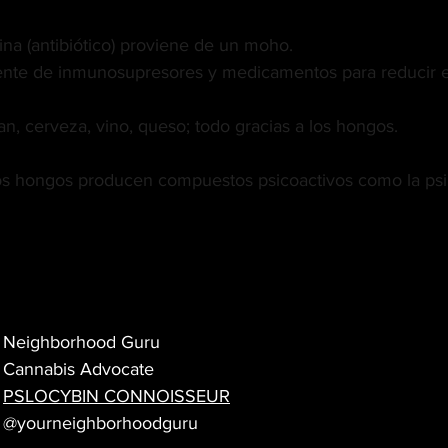
lina (antibiótico) proviene de un moho.
nte de inmunosupresores y medicamentos para reducir el
n, cerveza, vino, queso; todo gracias a los hongos.
os hongos producen compuestos psicoactivos como la psil
Neighborhood Guru
Cannabis Advocate
PSLOCYBIN CONNOISSEUR
@yourneighborhoodguru