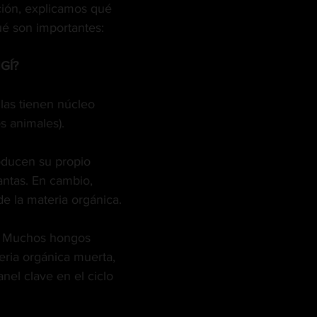
ción, explicamos qué 
ué son importantes:
CINEMA TWIST
CANNA LEY
GÍ?
GHTS
WEB3
SEXO
CAÑAMO
ulas tienen núcleo 
os animales).
SARIO
MR. SENS
VEGANO
oducen su propio 
antas. En cambio, 
e la materia orgánica.
 Muchos hongos 
ria orgánica muerta, 
l clave en el ciclo 