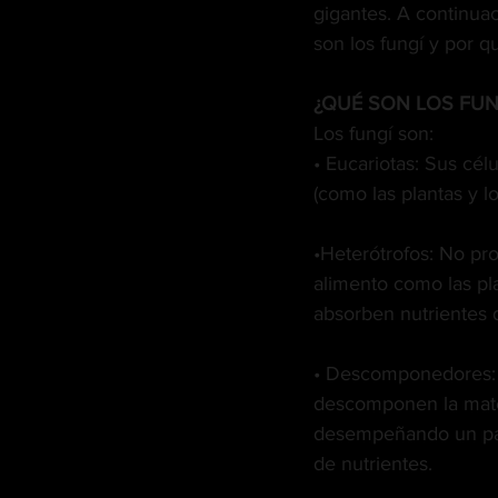
gigantes. A continua
son los fungí y por q
MÚSICA
PET PAWS
¿QUÉ SON LOS FUN
Los fungí son:
GREEN TIPS
HIGH LI
• Eucariotas: Sus cél
(como las plantas y l
VETERANOS
DISPEN
•Heterótrofos: No pr
alimento como las pl
CANNA GLAMOUR
absorben nutrientes d
• Descomponedores:
descomponen la mate
desempeñando un pane
de nutrientes.