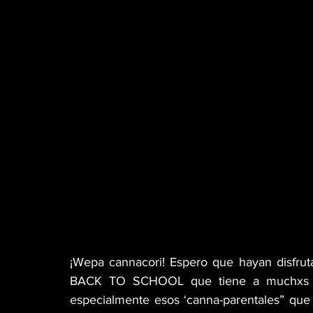
MÚSICA
PET PAWS
CINEMA TWIST
GREEN TIPS
HIGH LIGHTS
WEB3
VETERANOS
DISPENSARIO
MR. SENS
CANNA GLAMOUR
¡Wepa cannacori! Espero que hayan disfrut
BACK TO SCHOOL que tiene a muchxs con
especialmente esos ‘canna-parentales” qu