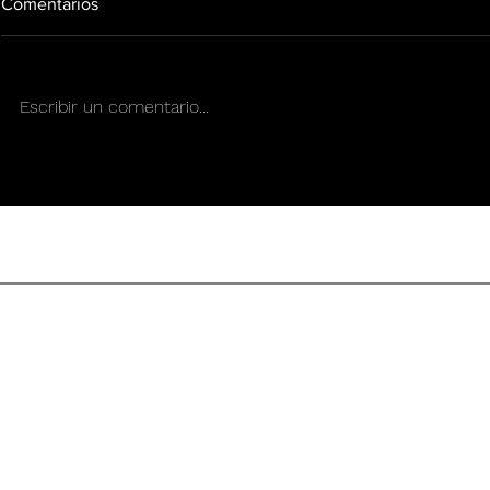
Comentarios
Escribir un comentario...
Green Tips de cara a una
Green Tips:
Nueva Era Cannábica
Caos
CONDICIONES DE US
REVISTA DE CULTURA SENS