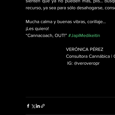
sienten que ya no pueden más, plis... bus
recurso, ya sea para sólo desahogarse, consej
Mucha calma y buenas vibras, corillaje… 
¡Les quiero! 
“Cannacoach, OUT!” 
#JapiMedikeitin
VERÓNICA PÉREZ
Consultora Cannábica | 
 IG: @veroveropr