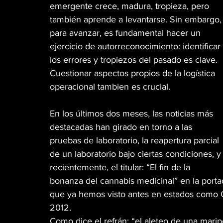
emergente crece, madura, tropieza, pero 
también aprende a levantarse. Sin embargo,
MÚSICA
PET PAWS
CINEMA TWIST
para avanzar, es fundamental hacer un 
ejercicio de autorreconocimiento: identificar 
los errores y tropiezos del pasado es clave. 
GREEN TIPS
HIGH LIGHTS
WEB3
Cuestionar aspectos propios de la logística 
operacional tambien es crucial.
VETERANOS
DISPENSARIO
MR. SENS
En los últimos dos meses, las noticias más 
destacadas han girado en torno a las 
CANNA GLAMOUR
pruebas de laboratorio, la reapertura parcial 
de un laboratorio bajo ciertas condiciones, y
recientemente, el titular: “El fin de la 
bonanza del cannabis medicinal” en la portada
que ya hemos visto antes en estados como C
2012.
Como dice el refrán: “el aleteo de una mari