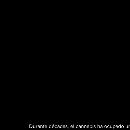
MÚSICA
PET PAWS
CINEMA TWIST
GREEN TIPS
HIGH LIGHTS
WEB3
VETERANOS
DISPENSARIO
MR. SENS
CANNA GLAMOUR
Durante décadas, el cannabis ha ocupado un 