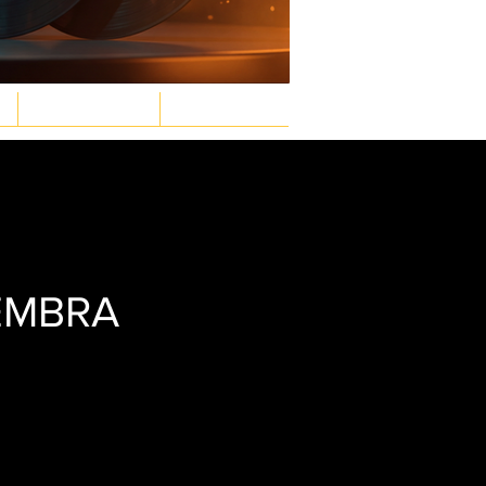
GASTRONOMÍA
LEY & ORDEN
Inicia sesión/ Regístrate
IEMBRA