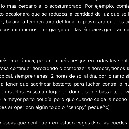
lo más cercano a lo acostumbrado. Por ejemplo, comie
to ocasionara que se reduzca la cantidad de luz que se l
ez, bajará la temperatura del lugar o provocará que los 
consumir menos energía, ya que las lámparas generan ca
ás económica, pero con más riesgos en todos los sentid
eresa continuar floreciendo o comenzar a florecer, tienes l
pical, siempre tienes 12 horas de sol al día, por lo tanto si 
 a tener que sacrificar bastante para luchar contra la hu
 insectos (Busca un lugar en donde sople bastante el vie
 la mayor parte del día, pero que cuando caiga la noche n
edes arropar con algún toldo o “canopy” pequeño).
 deseas que continúen en estado vegetativo, las puedes s