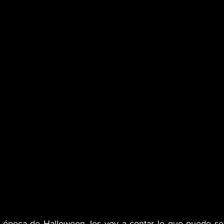
CINEMA TWIST
CANNA LEY
GHTS
WEB3
SEXO
CAÑAMO
SARIO
MR. SENS
VEGANO
época de Halloween, les voy a contar lo que puede ser