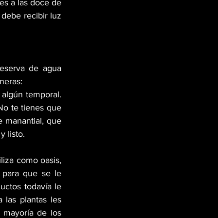
es a las doce de 
debe recibir luz 
reserva de agua 
neras:
 algún temporal. 
No te tienes que 
 manantial, que 
 listo.
liza como oasis, 
para que se le 
ctos todavía le 
as plantas les 
mayoría de los 