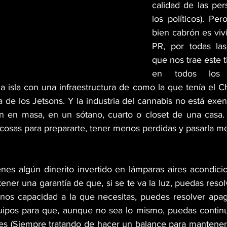
calidad de las per
los políticos). Per
bien cabrón es viv
PR, por todas las
que nos trae este t
en todos los 
na isla con una infraestructura de como la que tenía el C
de los Jetsons. Y la industria del cannabis no está exent
n en masa, en un sótano, cuarto o closet de una casa. 
cosas para prepararte, tener menos perdidas y pasarla m
ienes algún dinerito invertido en lámparas aires acondici
ener una garantía de que, si se te va la luz, puedas reso
os capacidad a la que necesitas, puedes resolver apag
uipos para que, aunque no sea lo mismo, puedas continua
ones (Siempre tratando de hacer un balance para mantener 