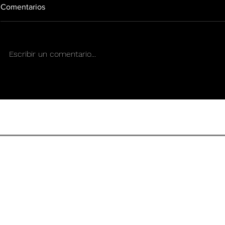
Comentarios
Escribir un comentario...
¿Hacia el fin de la prohibición
Texas da mar
federal? Mientras el Congreso
estado endur
avanza, Texas toma el camino
sobre el THC
contrario
después del
CONDICIONES DE US
REVISTA DE CULTURA SENS