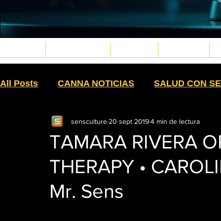
REVISTA
ESTILO DE VIDA
CULTURA
BIENESTAR
M
Musica4_edited.png
Gaming6_edited.png
Gaming3_edited.png
Cinema3_edited.png
deportes15_edited.png
Ruedas11_edited.png
Bodyart10.png
Veteranos4_edited.png
Eventos2_edited.png
Eventos1_edited.png
Jardin & Hogar11_edited.png
PetPaws29_edited.jpg
OutVIbe3.png
Sex4_edited.png
Moda22_edited.png
Moda32_edited.png
Moda27_edited.png
Moda30_edited.png
Moda43_edited.png
Skin&Caress4_edited.png
Psicologia6_edited.png
VidaFit8_edited.png
MartialWarriors7_edited.png
PlantMedicine2_edited.png
weapons8_edited.png
All Posts
CANNA NOTICIAS
SALUD CON SE
sensculture
20 sept 2019
4 min de lectura
CEPA
BUDTENDER
SIEMBRA
HIST
TAMARA RIVERA OR
THERAPY • CAROLI
CULTURA
SIN HUMO
TEXTILES
EX
Mr. Sens
MANUFACTURA
COMESTIBLES
HIGH