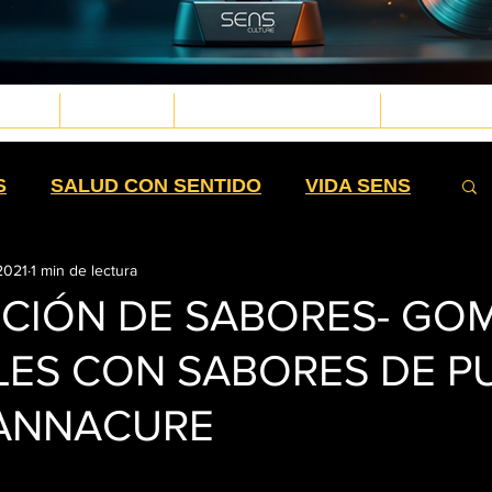
TURA
BIENESTAR
MEDICINA DE LA PLANTA
TECNOLOGÍA
d.png
g
.png
png
S
SALUD CON SENTIDO
VIDA SENS
2021
1 min de lectura
SIEMBRA
HISTORIA
POSTERS
ICIÓN DE SABORES- GO
ES CON SABORES DE P
TEXTILES
EXTRACTOS
CANNACURE
ESTIBLES
HIGH MOMMAS
QUE NOTA