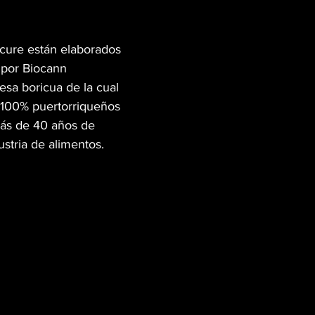
cure están elaborados 
 por Biocann 
sa boricua de la cual 
 100% puertorriqueños 
ás de 40 años de 
ustria de alimentos.