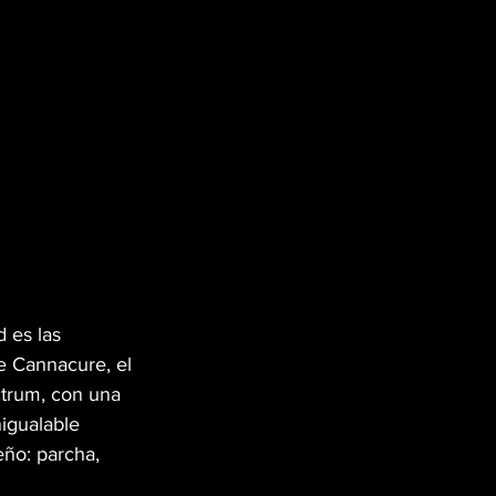
 es las 
e Cannacure, el 
ctrum, con una 
nigualable 
eño: parcha, 