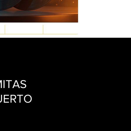
GASTRONOMÍA
LEY & ORDEN
Inicia sesión/ Regístrate
MITAS
UERTO