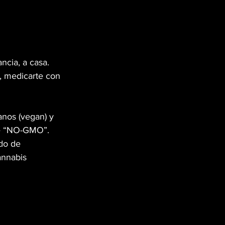
ncia, a casa. 
, medicarte con 
anos (vegan) y 
te “NO-GMO”.  
do de 
annabis 