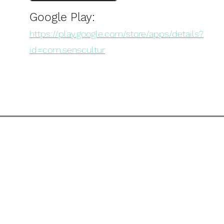
Google Play:
https://play.google.com/store/apps/details?
id=com.senscultur
CONDICIONES DE US
REVISTA DE CULTURA SENS