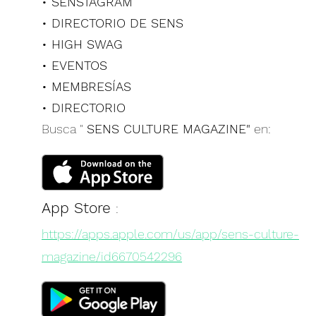
• SENSTAGRAM
• DIRECTORIO DE SENS
• HIGH SWAG
• EVENTOS
• MEMBRESÍAS
• DIRECTORIO
Busca "
SENS CULTURE MAGAZINE"
en:
App Store
:
https://apps.apple.com/us/app/sens-culture-
magazine/id6670542296