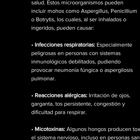
salud. Estos microorganismos pueden 
incluir mohos como Aspergillus, Penicillium 
MÚSICA
PET PAWS
CINEMA TWIST
o Botrytis, los cuales, al ser inhalados o 
ingeridos, pueden causar:
GREEN TIPS
HIGH LIGHTS
WEB3
•
 Infecciones respiratorias:
 Especialmente 
peligrosas en personas con sistemas 
inmunológicos debilitados, pudiendo 
VETERANOS
DISPENSARIO
MR. SENS
provocar neumonía fúngica o aspergilosis 
pulmonar.
CANNA GLAMOUR
• 
Reacciones alérgicas:
 Irritación de ojos, 
garganta, tos persistente, congestión y 
dificultad para respirar.
• 
Micotoxinas:
 Algunos hongos producen toxi
el sistema nervioso, incluso en personas san