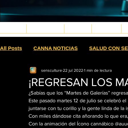
REVISTA
ESTILO DE VIDA
CULTURA
BIENESTAR
M
Musica4_edited.png
Gaming6_edited.png
Gaming3_edited.png
Cinema3_edited.png
deportes15_edited.png
Ruedas11_edited.png
Bodyart10.png
Veteranos4_edited.png
Eventos2_edited.png
Eventos1_edited.png
Jardin & Hogar11_edited.png
PetPaws29_edited.jpg
OutVIbe3.png
Sex4_edited.png
Moda22_edited.png
Moda32_edited.png
Moda27_edited.png
Moda30_edited.png
Moda43_edited.png
Skin&Caress4_edited.png
Psicologia6_edited.png
VidaFit8_edited.png
MartialWarriors7_edited.png
PlantMedicine2_edited.png
weapons8_edited.png
All Posts
CANNA NOTICIAS
SALUD CON SE
sensculture
22 jul 2022
1 min de lectura
CEPA
BUDTENDER
SIEMBRA
HIST
¡REGRESAN LOS MA
¿Sabías que los “Martes de Galerías” regres
CULTURA
SIN HUMO
TEXTILES
EX
Este pasado martes 12 de julio se celebró el 
juntarse con tu corillo y la gente linda de la 
Con miles dándose cita añorando lo que era
MANUFACTURA
COMESTIBLES
HIGH
Con la animación del Ícono cannábico @auud