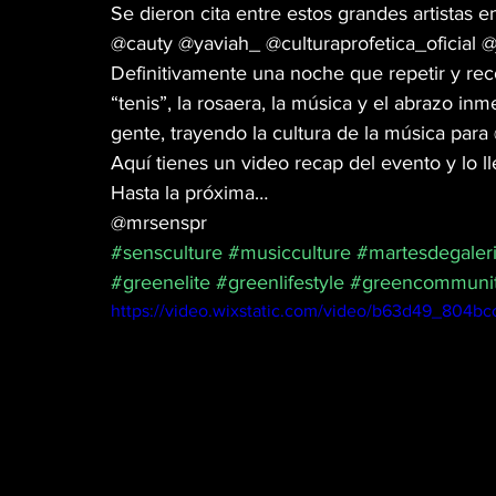
Se dieron cita entre estos grandes artistas e
@cauty @yaviah_ @culturaprofetica_oficial 
MÚSICA
PET PAWS
CINEMA TWIST
Definitivamente una noche que repetir y rec
“tenis”, la rosaera, la música y el abrazo in
gente, trayendo la cultura de la música para
GREEN TIPS
HIGH LIGHTS
WEB3
Aquí tienes un video recap del evento y lo l
Hasta la próxima…
VETERANOS
@mrsenspr 
DISPENSARIO
MR. SENS
#sensculture
#musicculture
#martesdegaler
#greenelite
#greenlifestyle
#greencommuni
CANNA GLAMOUR
https://video.wixstatic.com/video/b63d49_804