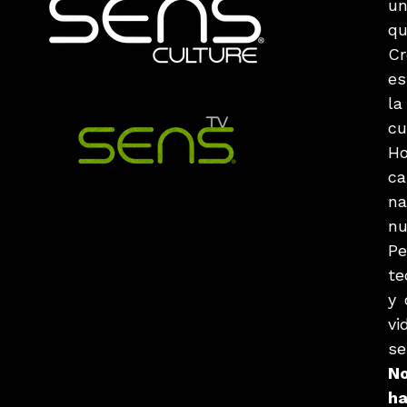
un
qu
Cr
es
la
cu
H
ca
na
nu
P
te
y 
vi
se
No
ha