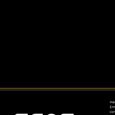
Hac
Em
con