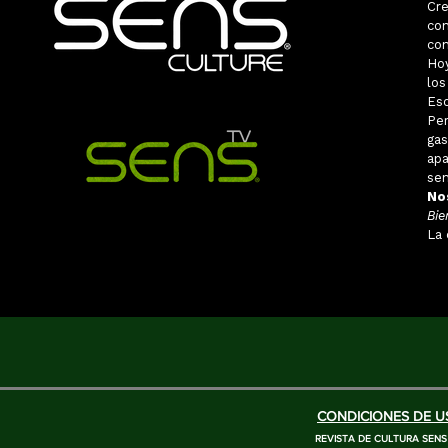
Cr
con
con
Ho
los
Eso
Pe
ga
apa
sen
No
Bie
La 
CONDICIONES DE US
REVISTA DE CULTURA SENS