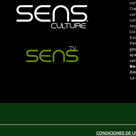
con
Cr
con
con
Ho
los
Eso
Pe
ga
apa
sen
No
Bie
La 
CONDICIONES DE US