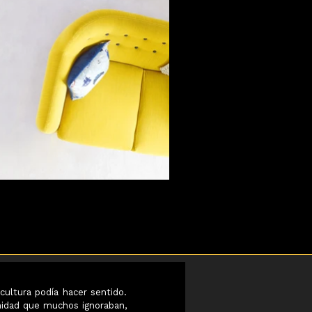
#consumeconsciente 
DISCLAIMER: NOT FOR
EDUCATIONAL ONLY
cultura podía hacer sentido.
idad que muchos ignoraban,