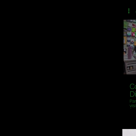
C
D
Par
vi
fu
pu
pos
gra
dis
vap