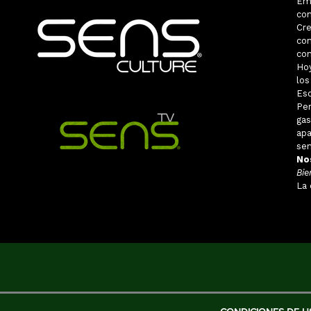
Em
con
Cr
con
con
Ho
los
Eso
Pe
ga
apa
sen
No
Bie
La 