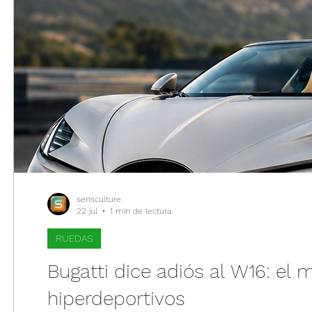
sensculture
22 jul
1 min de lectura
RUEDAS
Bugatti dice adiós al W16: el 
hiperdeportivos