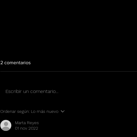
2 comentarios
Escribir un comentario...
Green Tips de cara a una
Green Tips:
Ordenar según:
Lo más nuevo
Nueva Era Cannábica
Caos
Marta Reyes
01 nov 2022