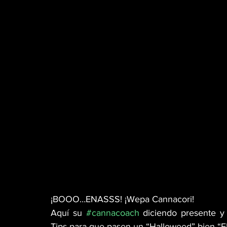
MÚSICA
PET PAWS
CINEMA TWIST
GREEN TIPS
HIGH LIGHTS
WEB3
VETERANOS
DISPENSARIO
MR. SENS
CANNA GLAMOUR
¡BOOO…ENASSS! ¡Wepa Cannacori!
Aquí su 
#cannacoach
 diciendo presente y
Tips para que pasen un “Halloweed” bien “FR