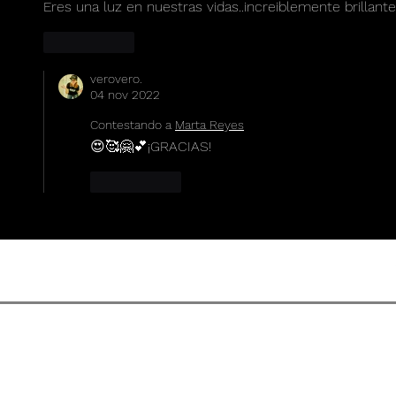
Eres una luz en nuestras vidas..increiblemente brillante
Me gusta
verovero.
04 nov 2022
Contestando a
Marta Reyes
😍🥰🤗💕¡GRACIAS!
Me gusta
CONDICIONES DE US
REVISTA DE CULTURA SENS