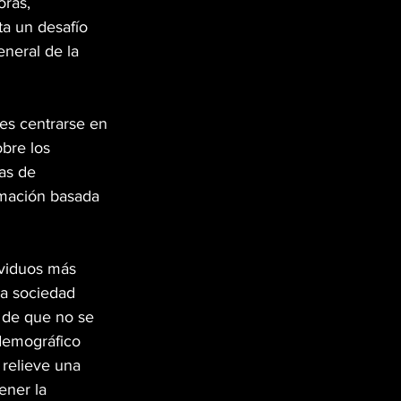
ras, 
ta un desafío 
neral de la 
 es centrarse en 
bre los 
as de 
rmación basada 
ividuos más 
la sociedad 
 de que no se 
demográfico 
relieve una 
ener la 