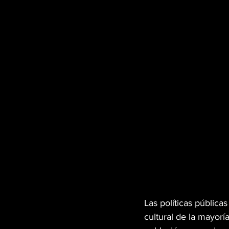
MÚSICA
PET PAWS
GREEN TIPS
HIGH LI
VETERANOS
DISPEN
CANNA GLAMOUR
Las políticas pública
cultural de la mayorí