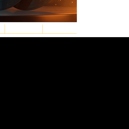
GASTRONOMÍA
LEY & ORDEN
Inicia sesión/ Regístrate