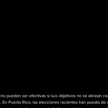
CINEMA TWIST
CANNA LEY
GHTS
WEB3
SEXO
CAÑAMO
SARIO
MR. SENS
VEGANO
s no pueden ser efectivas si sus objetivos no se alinean co
a. En Puerto Rico, las elecciones recientes han puesto de r