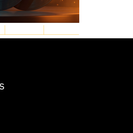
GASTRONOMÍA
LEY & ORDEN
Inicia sesión/ Regístrate
s