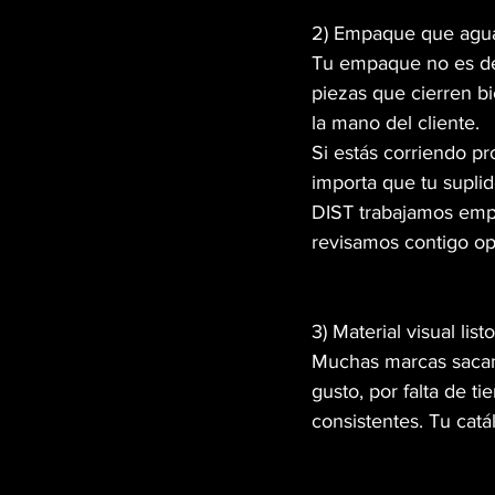
2) Empaque que aguan
Tu empaque no es dec
piezas que cierren b
la mano del cliente.
Si estás corriendo p
importa que tu supli
DIST trabajamos empa
revisamos contigo o
3) Material visual lis
Muchas marcas sacan 
gusto, por falta de ti
consistentes. Tu cat