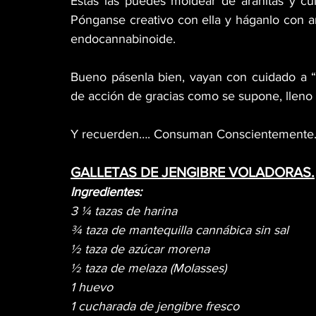
Estas las puedes moldear de arañitas y cule
Pónganse creativo con ella y háganlo con am
endocannabinoide. 
Bueno pásenla bien, vayan con cuidado a “tr
de acción de gracias como se supone, lleno
Y recuerden…. Consuman Conscientemente… 
GALLETAS DE JENGIBRE VOLADORAS.
Ingredientes:
3 ¼ tazas de harina
¾ taza de mantequilla cannábica sin sal
½ taza de azúcar morena
½ taza de melaza (Molasses)
1 huevo 
1 cucharada de jengibre fresco