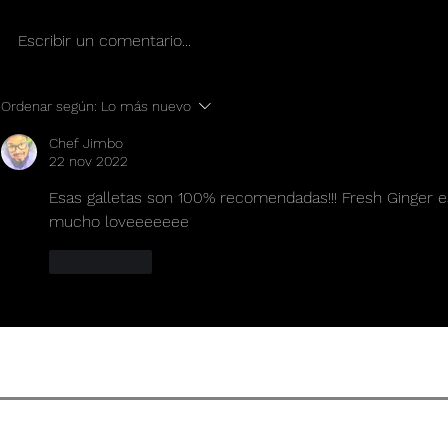
Escribir un comentario...
Good Vibes Mocktail
EL COMIEN
Ordenar según:
Lo más nuevo
DESPUES
Chef Jimbo
22 nov 2022
Esas galletas son 100% recomendadas!!! Fresh Ginger es 
mucho loveeeeeee
Me gusta
CONDICIONES DE US